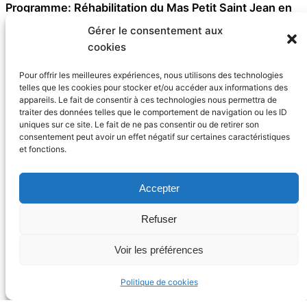
Programme: Réhabilitation du Mas Petit Saint Jean en
logements saisonniers avec local d’activité dédié à
Gérer le consentement aux
l’activité viticole sur site. Missions effectuées: Relevé
cookies
sur site, diagnostic, Étude de faisabilité Surface: 581m²
Pour offrir les meilleures expériences, nous utilisons des technologies
SDP Le Mas Petit Saint Jean est situé dans la zone
telles que les cookies pour stocker et/ou accéder aux informations des
Natura 2000 de la Petite Camargue. Cette région est
appareils. Le fait de consentir à ces technologies nous permettra de
traiter des données telles que le comportement de navigation ou les ID
réputée pour sa biodiversité exceptionnelle,…
uniques sur ce site. Le fait de ne pas consentir ou de retirer son
consentement peut avoir un effet négatif sur certaines caractéristiques
et fonctions.
Accepter
Refuser
Studio ReMel® Architecture
Voir les préférences
149 allée du Mont Chauve – 34090 Montpellier
Politique de cookies