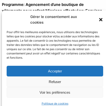
Programme: Agencement d’une boutique de
vêtements pour enfant Missions effectuées: Esquisse
Gérer le consentement aux
/ Suivi de chantier Surface: 75 m² SDP Cette boutique
cookies
est spécialisé dans la vente de vêtements pour enfants
réalisés avec du tissu Balinais. Le concept de cet
Pour offrir les meilleures expériences, nous utilisons des technologies
aménagement reprend donc le thème coloré des
telles que les cookies pour stocker et/ou accéder aux informations des
appareils. Le fait de consentir à ces technologies nous permettra de
produits proposés plongeant ainsi le visiteur dans une
traiter des données telles que le comportement de navigation ou les ID
atmosphère…
uniques sur ce site. Le fait de ne pas consentir ou de retirer son
consentement peut avoir un effet négatif sur certaines caractéristiques
et fonctions.
Accepter
Refuser
Studio ReMel® Architecture
Voir les préférences
149 allée du Mont Chauve – 34090 Montpellier
Politique de cookies